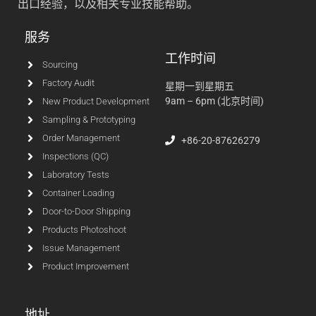
出口经验，以及相关专业技能帮助。
服务
工作时间
Sourcing
Factory Audit
星期一到星期五
9am – 6pm (北京时间)
New Product Development
Sampling & Prototyping
Order Management
+86-20-87626279
Inspections (QC)
Laboratory Tests
Container Loading
Door-to-Door Shipping
Products Photoshoot
Issue Management
Product Improvement
地址